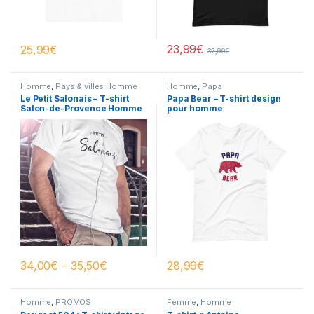
23,99
€
25,99
€
32,99
€
Homme
,
Pays & villes Homme
Homme
,
Papa
Le Petit Salonais – T-shirt
Papa Bear – T-shirt design
Salon-de-Provence Homme
pour homme
Manches Courtes
34,00
€
–
35,50
€
28,99
€
Homme
,
PROMOS
Femme
,
Homme