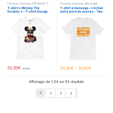
Femme
,
Homme
,
PROMOS
,
T-
Femme
,
Homme
,
Message
shirt Design
Femme
,
Message Homme
T-shirt « Mickey The
T-shirt à message – L’échec
Dictator » – T-shirt Design
est le père du succès – Tee-
Homme / Femme
shirt Homme / Femme
20,99
€
24,90
€
–
26,90
€
50,99
€
Affichage de 1–24 sur 93 résultats
1
2
3
4