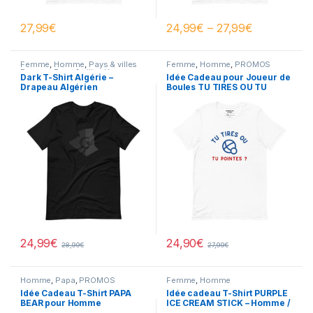
27,99
€
24,99
€
–
27,99
€
Femme
,
Homme
,
Pays & villes
Femme
,
Homme
,
PROMOS
Femme
,
Pays & villes Homme
,
Dark T-Shirt Algérie –
Idée Cadeau pour Joueur de
PROMOS
Drapeau Algérien
Boules TU TIRES OU TU
POINTES ? – T-Shirt Blanc
Homme
24,99
€
24,90
€
28,99
€
27,99
€
Homme
,
Papa
,
PROMOS
Femme
,
Homme
Idée Cadeau T-Shirt PAPA
Idée cadeau T-Shirt PURPLE
BEAR pour Homme
ICE CREAM STICK – Homme /
Femme