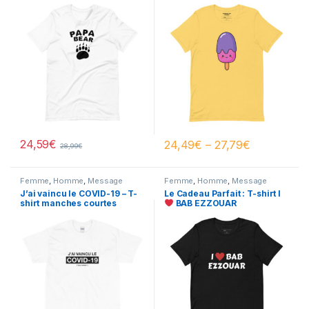
24,59
€
24,49
€
–
27,79
€
28,99
€
Femme
,
Homme
,
Message
Femme
,
Homme
,
Message
Femme
,
Message Homme
,
Femme
,
Message Homme
,
Pays
J’ai vaincu le COVID-19 – T-
Le Cadeau Parfait : T-shirt I
PROMOS
& villes Femme
,
Pays & villes
shirt manches courtes
BAB EZZOUAR
Homme
,
PROMOS