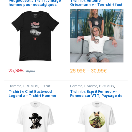
Peugeot 504 : T-shirt vintage
T-shirt « Antoine
homme pour nostalgiques
Griezmann » – Tee-shirt foot
Homme / Femme
25,99
€
26,99
€
–
30,99
€
28,99
€
Homme
,
PROMOS
,
T-shirt
Femme
,
Homme
,
PROMOS
,
T-
Design
shirt Design
T-shirt « Clint Eastwood
T-shirt « Esprit Fennec » –
Legend » – T-shirt Homme
Fennec sur VTT, Paysage de
style Western
l’Algérie