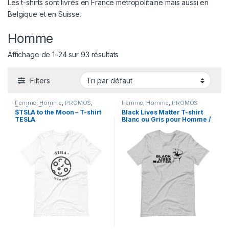
Les t-shirts sont livrés en France métropolitaine mais aussi en
Belgique et en Suisse.
Homme
Affichage de 1–24 sur 93 résultats
Filters
Femme
,
Homme
,
PROMOS
,
Femme
,
Homme
,
PROMOS
Trading
,
Trading
$TSLA to the Moon – T-shirt
Black Lives Matter T-shirt
TESLA
Blanc ou Gris pour Homme /
Femme