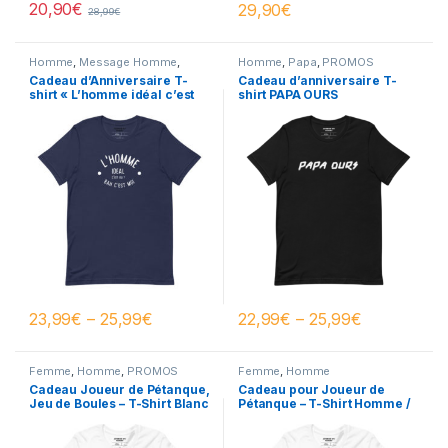
20,90
€
29,90
€
28,99
€
Homme
,
Message Homme
,
Homme
,
Papa
,
PROMOS
PROMOS
Cadeau d’Anniversaire T-
Cadeau d’anniversaire T-
shirt « L’homme idéal c’est
shirt PAPA OURS
qui ? Bah c’est moi »
23,99
€
–
25,99
€
22,99
€
–
25,99
€
Femme
,
Homme
,
PROMOS
Femme
,
Homme
Cadeau Joueur de Pétanque,
Cadeau pour Joueur de
Jeu de Boules – T-Shirt Blanc
Pétanque – T-Shirt Homme /
Homme / Femme
Femme