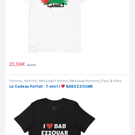
23,99
€
32,99
€
Femme
,
Homme
,
Message Femme
,
Message Homme
,
Pays & villes
Femme
,
Pays & villes Homme
,
PROMOS
Le Cadeau Parfait : T-shirt I
BAB EZZOUAR