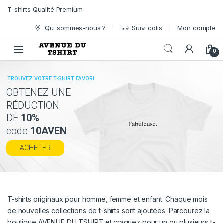
Skip to navigation
Skip to content
T-shirts Qualité Premium
Qui sommes-nous ?
Suivi colis
Mon compte
0
TROUVEZ VOTRE T-SHIRT FAVORI
OBTENEZ UNE
RÉDUCTION
DE
10%
code
10AVEN
ACHETER
T-shirts originaux pour homme, femme et enfant. Chaque mois
de nouvelles collections de t-shirts sont ajoutées. Parcourez la
boutique AVENUE DU TSHIRT et craquez pour un ou plusieurs t-