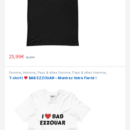
23,99
€
32,99
€
Femme
,
Homme
,
Pays & villes Femme
,
Pays & villes Homme
,
PROMOS
T-shirt I
BAB EZZOUAR – Montrez Votre Fierté !