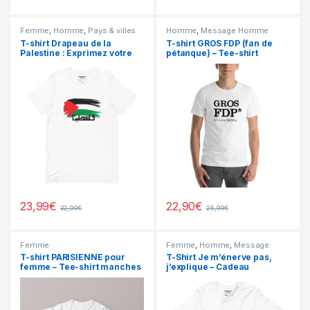
Femme
,
Homme
,
Pays & villes
Homme
,
Message Homme
Femme
,
Pays & villes Homme
,
T-shirt Drapeau de la
T-shirt GROS FDP (fan de
PROMOS
Palestine : Exprimez votre
pétanque) – Tee-shirt
Solidarité
Homme
23,99
€
22,90
€
32,99
€
25,99
€
Femme
Femme
,
Homme
,
Message
Femme
,
Message Homme
,
T-shirt PARISIENNE pour
T-Shirt Je m’énerve pas,
PROMOS
femme – Tee-shirt manches
j’explique – Cadeau
courtes
Anniversaire Homme /
Femme