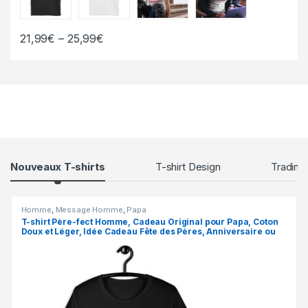
21,99
€
–
25,99
€
Produits Grille
Nouveaux T-shirts
T-shirt Design
Trading
Homme
,
Message Homme
,
Papa
T-shirt Père-fect Homme, Cadeau Original pour Papa, Coton
Doux et Léger, Idée Cadeau Fête des Pères, Anniversaire ou
Noël