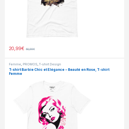
20,99
€
50,99
€
Femme
,
PROMOS
,
T-shirt Design
T-shirt Barbie Chic et Élégance – Beauté en Rose, T-shirt
Femme