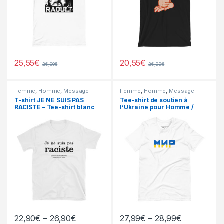
25,55
€
20,55
€
26,00
€
26,99
€
Femme
,
Homme
,
Message
Femme
,
Homme
,
Message
Femme
,
Message Homme
Femme
,
Message Homme
,
T-shirt JE NE SUIS PAS
Tee-shirt de soutien à
Pays & villes Femme
,
Pays &
RACISTE – Tee-shirt blanc
l’Ukraine pour Homme /
villes Homme
ou gris unisexe
Femme
22,90
€
–
26,90
€
27,99
€
–
28,99
€