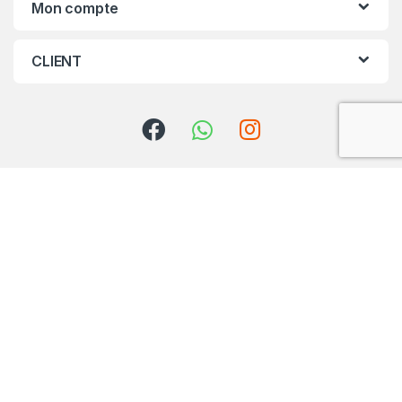
Mon compte
CLIENT
Des questions ? Contactez-
nous !
serviceclient@ave
nuedutshirt.com