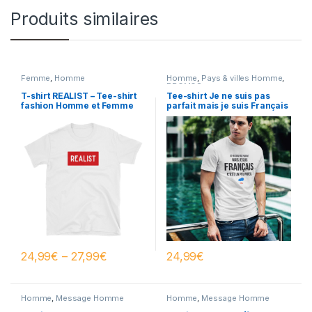
Produits similaires
Femme
,
Homme
Homme
,
Pays & villes Homme
,
PROMOS
T-shirt REALIST – Tee-shirt
Tee-shirt Je ne suis pas
fashion Homme et Femme
parfait mais je suis Français
– T-shirt blanc homme
24,99
€
–
27,99
€
24,99
€
Homme
,
Message Homme
Homme
,
Message Homme