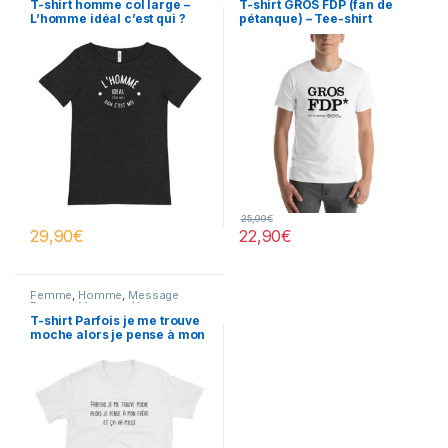
T-shirt homme col large –
T-shirt GROS FDP (fan de
L’homme idéal c’est qui ?
pétanque) – Tee-shirt
Bah c’est moi
Homme
25,99
€
29,90
€
22,90
€
Femme
,
Homme
,
Message
Femme
,
Message Homme
T-shirt Parfois je me trouve
moche alors je pense à mon
frère