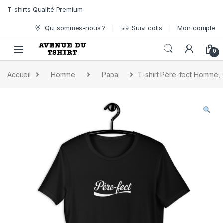
Skip to navigation
Skip to content
T-shirts Qualité Premium
Qui sommes-nous ?
Suivi colis
Mon compte
0
Accueil
Homme
Papa
T-shirt Père-fect Homme, 